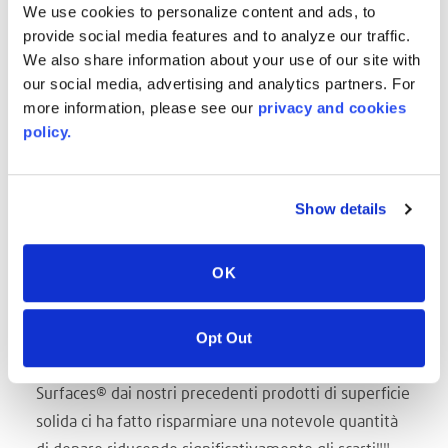
ma quando hanno scoperto il programma Avonite
We use cookies to personalize content and ads, to
Surfaces® Right Size®, hanno cambiato idea. Il
provide social media features and to analyze our traffic.
programma Right Size® offre ai clienti la possibilità
We also share information about your use of our site with
our social media, advertising and analytics partners. For
di personalizzare le dimensioni delle loro lastre per
more information, please see our
privacy and cookies
adattarle al loro progetto. Con i prodotti che
policy.
utilizzavano avrebbero dovuto comprare 12 lastre e
ridurle a 8, sprecando 4 lastre di materiale in eccesso
e spendendo nella manodopera per tagliarle.
Show details
Il loro ingegnere ha dichiarato: ""Nel nostro primo
anno di utilizzo di Avonite Surfaces®, abbiamo
OK
risparmiato oltre 86.000 dollari in materiale sprecato
e ulteriori 2.800 dollari in manodopera, non dovendo
Opt Out
tagliare le lastre per adattarle alle esigenze. Il
passaggio alla superficie solida acrilica Avonite
Surfaces® dai nostri precedenti prodotti di superficie
solida ci ha fatto risparmiare una notevole quantità