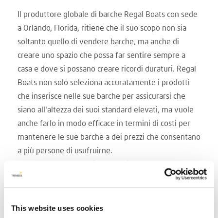
Il produttore globale di barche Regal Boats con sede
a Orlando, Florida, ritiene che il suo scopo non sia
soltanto quello di vendere barche, ma anche di
creare uno spazio che possa far sentire sempre a
casa e dove si possano creare ricordi duraturi. Regal
Boats non solo seleziona accuratamente i prodotti
che inserisce nelle sue barche per assicurarsi che
siano all'altezza dei suoi standard elevati, ma vuole
anche farlo in modo efficace in termini di costi per
mantenere le sue barche a dei prezzi che consentano
a più persone di usufruirne.
Sulle sue barche sportive e sugli yacht, Regal usa
superfici solide nelle cambuse e nelle vanità, nonché
per i piani bar. In precedenza usavano prodotti
concorrenti per le loro esigenze di superficie solida,
This website uses cookies