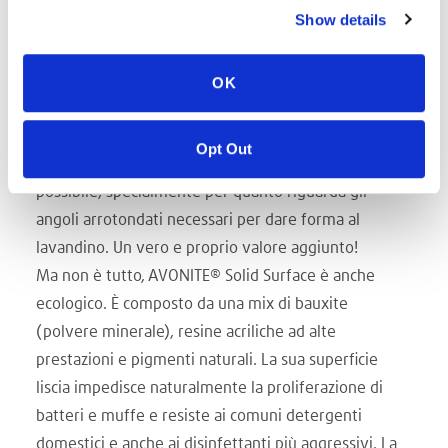
Show details
numerose caratteristiche di questo materiale duttile
e innovativo lo rendono un prodotto sorprendente
che si è dimostrato perfetto per progettare il lavello
OK
che soddisfa le loro esigenze.
Una delle proprietà della superficie solida è la
Opt Out
termoformabilità. Forma, dimensione e stile: tutto è
possibile, specialmente per quanto riguarda gli
angoli arrotondati necessari per dare forma al
lavandino. Un vero e proprio valore aggiunto!
Ma non è tutto, AVONITE® Solid Surface è anche
ecologico. È composto da una mix di bauxite
(polvere minerale), resine acriliche ad alte
prestazioni e pigmenti naturali. La sua superficie
liscia impedisce naturalmente la proliferazione di
batteri e muffe e resiste ai comuni detergenti
domestici e anche ai disinfettanti più aggressivi. La