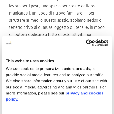
lavoro per i pasti, uno spazio per creare deliziosi
manicaretti, un luogo di ritrovo familiare, ... per
sfruttare al meglio questo spazio, abbiamo deciso di
tenerlo privo di qualsiasi oggetto o utensile, in modo
da poterci dedicare a tutte queste attività non
appena ne abbiamo voglia"", spiega Laura con
entusiasmo.
Ogni cassetto ha uno scopo specifico ed è stato
This website uses cookies
dotato di componenti AVONITE® tagliati su misura.
We use cookies to personalize content and ads, to
La superficie solida permette di essere tagliata come
provide social media features and to analyze our traffic.
il legno e con gli stessi strumenti.
We also share information about your use of our site with
La famiglia desiderava un lavandino molto grande,
our social media, advertising and analytics partners. For
totalmente adattato alle proprie esigenze e
more information, please see our
privacy and cookies
abbastanza profondo, ma la loro ricerca non ha avuto
policy.
successo. Allora Laura e suo marito hanno pensato di
optare ancora una volta per la superficie solida. Le