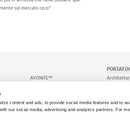
ti più in armonia che nella Solitaire Spa.
vamente sul mercato ceco"
PORTAFOG
AVONITE™
Architettur
AVONITE™ Flex
Trasporto/
s
INDURO™
Benessere
ize content and ads, to provide social media features and to ana
 with our social media, advertising and analytics partners. For m