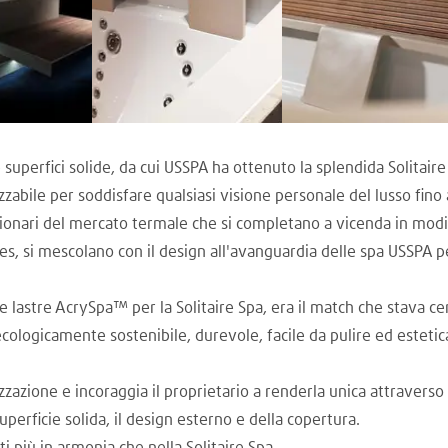
 superfici solide, da cui USSPA ha ottenuto la splendida Solitair
abile per soddisfare qualsiasi visione personale del lusso fino a
 visionari del mercato termale che si completano a vicenda in modi 
s, si mescolano con il design all'avanguardia delle spa USSPA 
 lastre AcrySpa™ per la Solitaire Spa, era il match che stava c
 ecologicamente sostenibile, durevole, facile da pulire ed estet
izzazione e incoraggia il proprietario a renderla unica attraverso
superficie solida, il design esterno e della copertura.