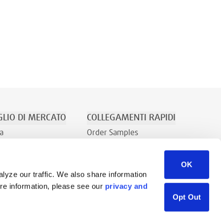
LIO DI MERCATO
COLLEGAMENTI RAPIDI
a
Order Samples
Ricreazione
Su Di Noi
OK
Contatti
lyze our traffic. We also share information
Richiesta di vendita
ore information, please see our
privacy and
Libreria di risorse
Opt Out
Careers