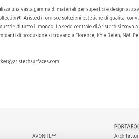
zza una vasta gamma di materiali per superfici e design attrave
lection®. Aristech fornisce soluzioni estetiche di qualità, conven
ndustrie di tutto il mondo. La sede centrale di Aristech si trova a
impianti di produzione si trovano a Florence, KY e Belen, NM. Per
ecker@aristechsurfaces.com
PORTAFOG
AVONITE™
Architettur