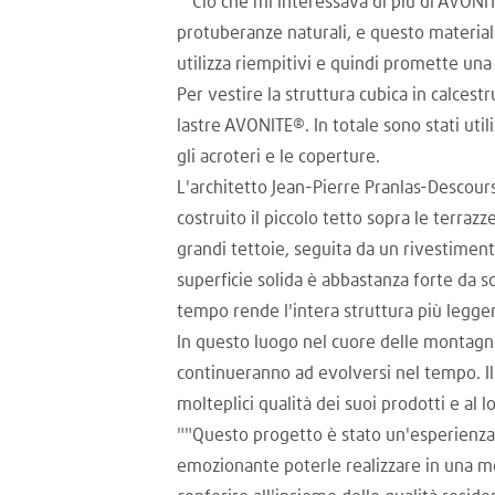
""Ciò che mi interessava di più di AVONIT
protuberanze naturali, e questo material
utilizza riempitivi e quindi promette una
Per vestire la struttura cubica in calces
lastre AVONITE®. In totale sono stati util
gli acroteri e le coperture.
L'architetto Jean-Pierre Pranlas-Descou
costruito il piccolo tetto sopra le terraz
grandi tettoie, seguita da un rivestiment
superficie solida è abbastanza forte da 
tempo rende l'intera struttura più leggera
In questo luogo nel cuore delle montagne,
continueranno ad evolversi nel tempo. Il
molteplici qualità dei suoi prodotti e al l
""Questo progetto è stato un'esperienza
emozionante poterle realizzare in una molti