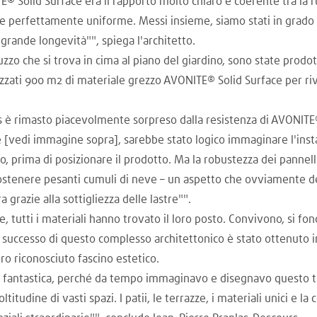
E® Solid Surface era il rapporto molto chiaro e coerente tra la 
e perfettamente uniforme. Messi insieme, siamo stati in grado d
 grande longevità"", spiega l'architetto.
truzzo che si trova in cima al piano del giardino, sono state pro
izzati 900 m2 di materiale grezzo AVONITE® Solid Surface per rive
rs è rimasto piacevolmente sorpreso dalla resistenza di AVONIT
ze [vedi immagine sopra], sarebbe stato logico immaginare l'insta
o, prima di posizionare il prodotto. Ma la robustezza dei pannel
sostenere pesanti cumuli di neve – un aspetto che ovviamente de
 grazie alla sottigliezza delle lastre"".
 tutti i materiali hanno trovato il loro posto. Convivono, si fo
 successo di questo complesso architettonico è stato ottenuto i
oro riconosciuto fascino estetico.
 fantastica, perché da tempo immaginavo e disegnavo questo tip
tudine di vasti spazi. I patii, le terrazze, i materiali unici e la