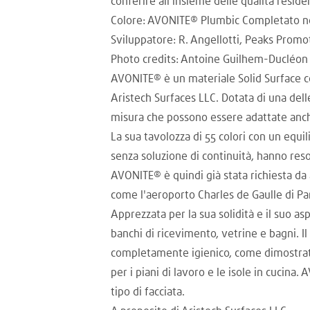
conferire all'insieme delle qualità reside
Colore: AVONITE® Plumbic Completato nel 
Sviluppatore: R. Angellotti, Peaks Prom
Photo credits: Antoine Guilhem-Duclé
AVONITE® è un materiale Solid Surface co
Aristech Surfaces LLC. Dotata di una dell
misura che possono essere adattate anche
La sua tavolozza di 55 colori con un equi
senza soluzione di continuità, hanno reso
AVONITE® è quindi già stata richiesta da 
come l'aeroporto Charles de Gaulle di Par
Apprezzata per la sua solidità e il suo as
banchi di ricevimento, vetrine e bagni. I
completamente igienico, come dimostrato 
per i piani di lavoro e le isole in cucina.
tipo di facciata.