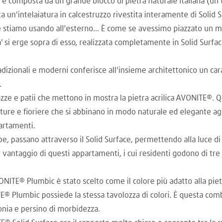
e, è composta da un grande blocco di pietra naturale italiana (un t
retta un'intelaiatura in calcestruzzo rivestita interamente di So
stiamo usando all'esterno... È come se avessimo piazzato un mob
na' si erge sopra di esso, realizzata completamente in Solid Surfac
adizionali e moderni conferisce all'insieme architettonico un ca
.
zze e patii che mettono in mostra la pietra acrilica AVONITE®. Qu
rture e fioriere che si abbinano in modo naturale ed elegante agl
partamenti.
rabe, passano attraverso il Solid Surface, permettendo alla luce d
o vantaggio di questi appartamenti, i cui residenti godono di tre 
ITE® Plumbic è stato scelto come il colore più adatto alla piet
ITE® Plumbic possiede la stessa tavolozza di colori. È questa co
onia e persino di morbidezza.