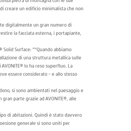
ruvida pietra di montagna con le sue
i creare un edificio minimalista che non
dotte digitalmente un gran numero di
stire la facciata esterna, i portapiante,
E® Solid Surface: ""Quando abbiamo
llazione di una struttura metallica sulle
li AVONITE® lo ha reso superfluo. La
ve essere considerato – e allo stesso
ndono, si sono ambientati nel paesaggio e
n gran parte grazie ad AVONITE®, alle
o di abitazioni. Quindi è stato davvero
 coesione generale si sono uniti per