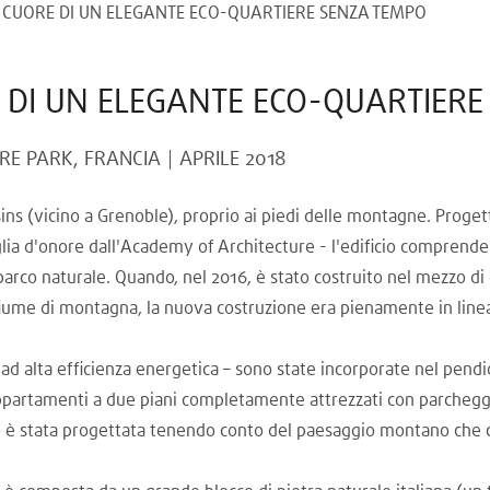
 CUORE DI UN ELEGANTE ECO-QUARTIERE SENZA TEMPO
 DI UN ELEGANTE ECO-QUARTIER
RE PARK, FRANCIA
APRILE 2018
sins (vicino a Grenoble), proprio ai piedi delle montagne. Proget
lia d'onore dall'Academy of Architecture - l'edificio comprende
parco naturale. Quando, nel 2016, è stato costruito nel mezzo di
iume di montagna, la nuova costruzione era pienamente in linea 
i ad alta efficienza energetica – sono state incorporate nel pendio
ppartamenti a due piani completamente attrezzati con parcheggi
io è stata progettata tenendo conto del paesaggio montano che c