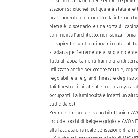
La struttura, dalle linee semplici e pulit
stazioni sciistiche), sul quale è stata e
praticamente un prodotto da interno che 
pietra è lo scenario, e una sorta di 'cabi
commenta l'architetto, non senza ironia.
La sapiente combinazione di materiali tr
si adatta perfettamente al suo ambiente
Tutti gli appartamenti hanno grandi terra
utilizzato anche per creare tettoie, cope
regolabili e alle grandi finestre degli ap
Tali finestre, ispirate alle mashrabiya a
occupanti. La luminosità è infatti un altr
sud e da est.
Per questo complesso architettonico, AVON
include tocchi di beige e grigio, e AVON
alla facciata una reale sensazione di arm