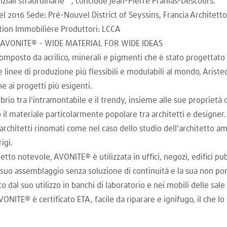
nziali straordinarie"", conclude Jean-Pierre Pranlas-Descours.
2016 Sede: Pré-Nouvel District of Seyssins, Francia Architetto
otion Immobilière Produttori: LCCA
on AVONITE® - WIDE MATERIAL FOR WIDE IDEAS
mposto da acrilico, minerali e pigmenti che è stato progettato
e linee di produzione più flessibili e modulabili al mondo, Arist
 ai progetti più esigenti.
librio tra l'intramontabile e il trendy, insieme alle sue propriet
 il materiale particolarmente popolare tra architetti e designer.
architetti rinomati come nel caso dello studio dell'architetto am
igi.
petto notevole, AVONITE® è utilizzata in uffici, negozi, edifici pu
l suo assemblaggio senza soluzione di continuità e la sua non po
dal suo utilizzo in banchi di laboratorio e nei mobili delle sa
 AVONITE® è certificato ETA, facile da riparare e ignifugo, il che 