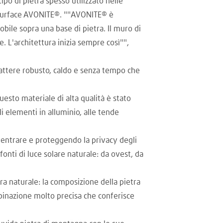
ipo di pietra spesso utilizzato nelle
lid Surface AVONITE®. ""AVONITE® è
ile sopra una base di pietra. Il muro di
e. L'architettura inizia sempre così"",
rattere robusto, caldo e senza tempo che
esto materiale di alta qualità è stato
i elementi in alluminio, alle tende
i entrare e proteggendo la privacy degli
fonti di luce solare naturale: da ovest, da
ra naturale: la composizione della pietra
mbinazione molto precisa che conferisce