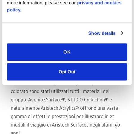
more information, please see our
privacy and cookies
materiali i colori più audaci prima di lavorare sugli
policy.
effetti tono su tono che potevano creare.
Con 'The Library', Aristech Surfaces ha dimostrato la
Show details
sua maturità con un design che sorprende e risulta
giocoso e provocante in un ambiente accogliente,
dinamico.
OK
Un ode all'ampia gamma di competenze del gruppo
Aristech Surfaces LLC
Opt Out
Nella gamma delle superfici Aristech non mancano
texture e colori.
Per produrre questo spettacolo
colorato sono stati utilizzati tutti i materiali del
gruppo. Avonite Surface®, STUDIO Collection® e
naturalmente Aristech Acrylics® offrono una vasta
gamma di effetti e prestazioni per illustrare in 22
moduli il viaggio di Aristech Surfaces negli ultimi 50
anni.