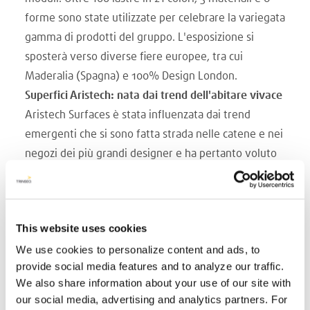
forme sono state utilizzate per celebrare la variegata
gamma di prodotti del gruppo. L'esposizione si
sposterà verso diverse fiere europee, tra cui
Maderalia (Spagna) e 100% Design London.
Superfici Aristech: nata dai trend dell'abitare vivace
Aristech Surfaces è stata influenzata dai trend
emergenti che si sono fatta strada nelle catene e nei
negozi dei più grandi designer e ha pertanto voluto
presentare i suoi prodotti a questa tendenza di
mercato. La sfida? Creare un look composto da
colore, texture e contenuto mantenendo uno stile
This website uses cookies
armonioso.
We use cookies to personalize content and ads, to
Il lavoro di progettazione è iniziato quindi
provide social media features and to analyze our traffic.
innanzitutto dal colore. Lo studio di architettura
We also share information about your use of our site with
Lucchese Design è stato commissionato per il
our social media, advertising and analytics partners. For
progetto e ha selezionato dal nostro portafoglio di