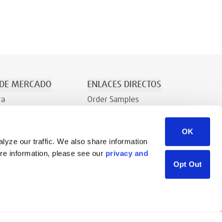
 DE MERCADO
ENLACES DIRECTOS
ra
Order Samples
/Recreación
¿Quiénes Somos?
OK
Contacto
lyze our traffic. We also share information
Consulta comercial
ore information, please see our
privacy and
Biblioteca de recursos
Opt Out
Careers