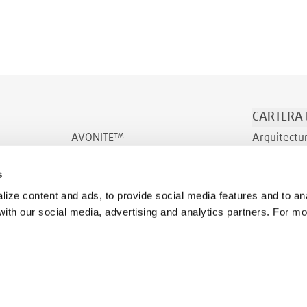
CARTERA
AVONITE™
Arquitectu
AVONITE™ Flex
Transporte
s
INDURO™
Bienestar
ize content and ads, to provide social media features and to ana
 with our social media, advertising and analytics partners. For m