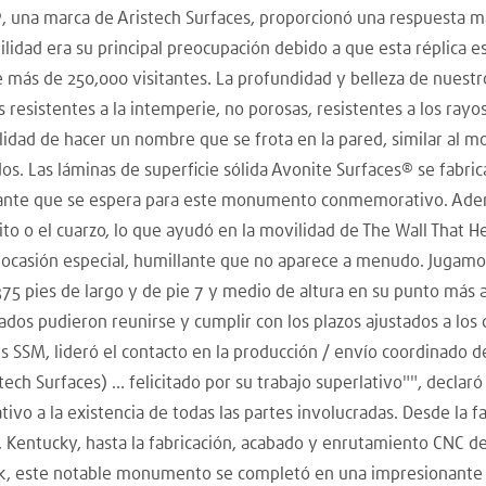
®, una marca de Aristech Surfaces, proporcionó una respuesta m
bilidad era su principal preocupación debido a que esta réplica 
 más de 250,000 visitantes. La profundidad y belleza de nuestro
resistentes a la intemperie, no porosas, resistentes a los rayos
bilidad de hacer un nombre que se frota en la pared, similar al
os. Las láminas de superficie sólida Avonite Surfaces® se fabric
tante que se espera para este monumento conmemorativo. Ademá
to o el cuarzo, lo que ayudó en la movilidad de The Wall That He
a ocasión especial, humillante que no aparece a menudo. Jugamo
375 pies de largo y de pie 7 y medio de altura en su punto más a
os pudieron reunirse y cumplir con los plazos ajustados a los q
es SSM, lideró el contacto en la producción / envío coordinado 
ech Surfaces) ... felicitado por su trabajo superlativo"", declar
tivo a la existencia de todas las partes involucradas. Desde la 
, Kentucky, hasta la fabricación, acabado y enrutamiento CNC 
k, este notable monumento se completó en una impresionante 