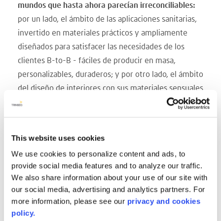
mundos que hasta ahora parecían irreconciliables:
por un lado, el ámbito de las aplicaciones sanitarias,
invertido en materiales prácticos y ampliamente
diseñados para satisfacer las necesidades de los
clientes B-to-B - fáciles de producir en masa,
personalizables, duraderos; y por otro lado, el ámbito
del diseño de interiores con sus materiales sensuales
- elegantes, agradablemente cálidos al tacto, que
ofrecen características de diseño ilimitadas,
orientados a los clientes privados que buscan dar a
This website uses cookies
su hogar un elemento adicional de confort sin
We use cookies to personalize content and ads, to
sacrificar el estilo.
provide social media features and to analyze our traffic.
AVONITE ® Flex tiene una resistencia superior a los
We also share information about your use of our site with
productos químicos y a las manchas,
lo que le
our social media, advertising and analytics partners. For
permite soportar los intensos regímenes de limpieza
more information, please see our
privacy and cookies
policy.
dentro del espacio de aplicación comercial. Además,