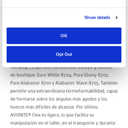
su superficie no porosa y bacteriostática limita el
crecimiento de microorganismos, lo que lo convierte
Show details
en un material perfectamente higiénico.
AVONITE® Flex es una nueva formulación en
superficie sólida que ofrece todas las propiedades
OK
funcionales más buscadas:
suministrada en láminas
o rollos, la lámina está disponible en calibres de
Opt Out
3,2/4,0/5,0 mm y está disponible en anchos de hasta
108 pulg. /2740 mm. La colección incluye 4 colores
de boutique: Euro White 8704, Pure Ebony 8702,
Pure Alabaster 8701 y Alabaster Wave 8705. También
permite una extraordinaria termoformabilidad, capaz
de formarse sobre los ángulos más agudos y los
huecos más difíciles de alcanzar. Por último,
AVONITE® Flex es ligero, lo que facilita su
manipulación en el taller, en el transporte y durante