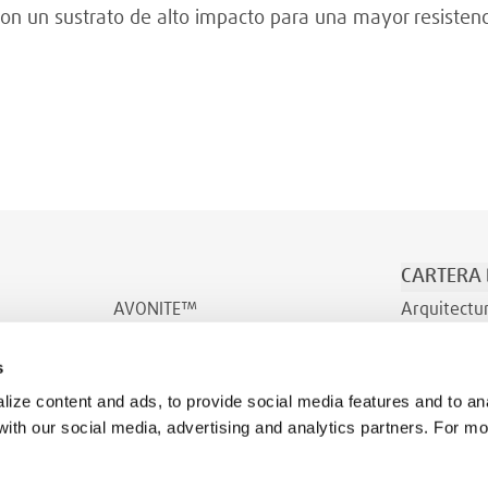
n un sustrato de alto impacto para una mayor resistenc
CARTERA
AVONITE™
Arquitectu
AVONITE™ Flex
Transporte
s
INDURO™
Bienestar
ize content and ads, to provide social media features and to ana
 with our social media, advertising and analytics partners. For m