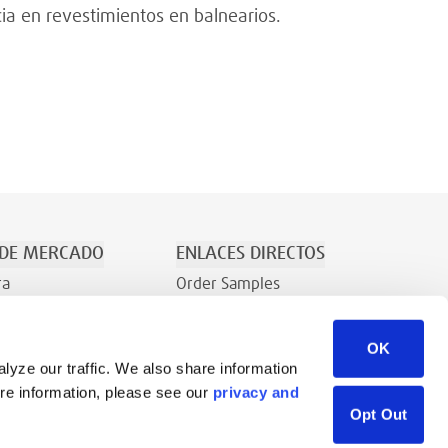
ia en revestimientos en balnearios.
 DE MERCADO
ENLACES DIRECTOS
ra
Order Samples
/Recreación
¿Quiénes Somos?
OK
Contacto
lyze our traffic. We also share information
Consulta comercial
ore information, please see our
privacy and
Biblioteca de recursos
Opt Out
Careers