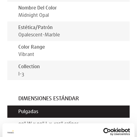
Nombre Del Color
Midnight Opal
Estética/patrón
Opalescent-Marble
Color Range
Vibrant
Collection
I-3
DIMENSIONES ESTÁNDAR
Pulgadas
90
"
W x
90
"
L x
.125
"
caliper
100
"
W x
100
"
L x
.125
"
caliper