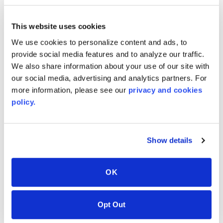
This website uses cookies
Milímetros
We use cookies to personalize content and ads, to
2286
mm
W x
2286
mm
L x
3.2
mm
caliper
provide social media features and to analyze our traffic.
We also share information about your use of our site with
2540
mm
W x
2540
mm
L x
3.2
mm
caliper
our social media, advertising and analytics partners. For
more information, please see our
privacy and cookies
policy.
COLORES RELACIONADOS
Show details
OK
Opt Out