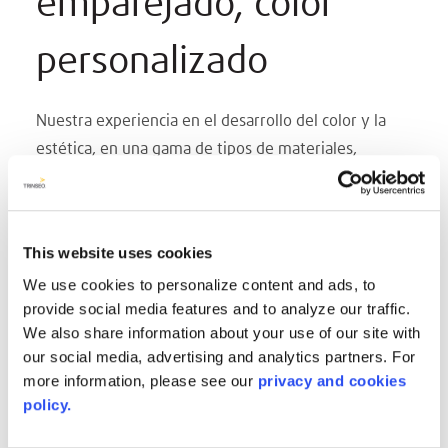
emparejado, color
personalizado
Nuestra experiencia en el desarrollo del color y la
estética, en una gama de tipos de materiales,
directamente junto a nuestros clientes ha
demostrado ser una empresa colaborativa y
fructífera para ambas partes, una y otra vez.
This website uses cookies
Tenemos más de 100 años de experiencia combinada
We use cookies to personalize content and ads, to
en nuestro laboratorio de color de I+D, tráenos tu
provide social media features and to analyze our traffic.
desafío para satisfacer las necesidades específicas de
We also share information about your use of our site with
tus clientes y nosotros simplemente te
our social media, advertising and analytics partners. For
proporcionaremos el resultado.
more information, please see our
privacy and cookies
Para obtener más detalles sobre este programa y las
policy.
cantidades mínimas de pedido que se aplicarían,