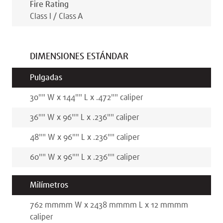
Fire Rating
Class I / Class A
DIMENSIONES ESTÁNDAR
Pulgadas
30"
"
W x
144"
"
L x
.472"
"
caliper
36"
"
W x
96"
"
L x
.236"
"
caliper
48"
"
W x
96"
"
L x
.236"
"
caliper
60"
"
W x
96"
"
L x
.236"
"
caliper
Milímetros
762 mm
mm
W x
2438 mm
mm
L x
12 mm
mm
caliper