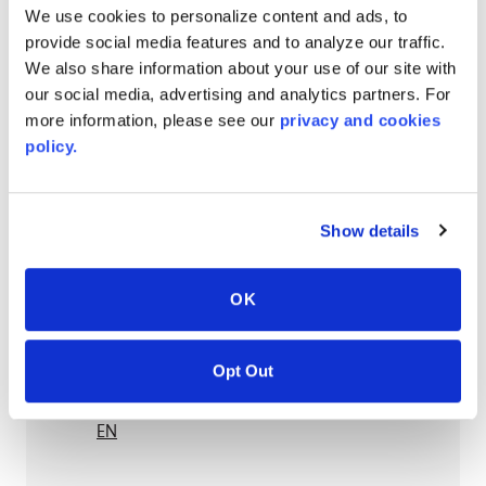
We use cookies to personalize content and ads, to
provide social media features and to analyze our traffic.
AVONITE® 15 YEAR Warranty
We also share information about your use of our site with
our social media, advertising and analytics partners. For
PT #
:
110-118
more information, please see our
privacy and cookies
FECHA DE PUBLICACIÓN
:
policy.
EN
Show details
AVONITE® 10 YEAR ADVANC3
OK
Warranty
PT #
:
110-117
Opt Out
FECHA DE PUBLICACIÓN
:
EN