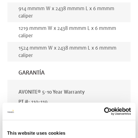
914 mm
mm
W x
2438 mm
mm
L x
6 mm
mm
caliper
1219 mm
mm
W x
2438 mm
mm
L x
6 mm
mm
caliper
1524 mm
mm
W x
2438 mm
mm
L x
6 mm
mm
caliper
GARANTÍA
AVONITE® 5-10 Year Warranty
PT #
:
110-119
FECHA DE PUBLICACIÓN
:
EN
This website uses cookies