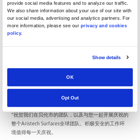
进，因为我们努力在我们所做的一切中提供最好的东
provide social media features and to analyze our traffic.
西”。作为一个组织，我们始终保持谨慎的态度，但也
We also share information about your use of our site with
our social media, advertising and analytics partners. For
准备好在有理由时开展庆祝。我们在美国新墨西哥州
more information, please see our
privacy and cookies
贝伦市的制造工厂已经超过了6年大关，没有发生一
policy.
起可记录的事故和一起误工事故。
“在这个特殊的时刻，安全将我们聚集在一起。这意味
着我们要采取预防措施，保持警惕，提防我们的同事
Show details
和我们自己。我们在贝伦市有一支优秀的团队，我怎
么说都不为过……安全只是我们文化的一部分。”
OK
Aristech Surfaces首席执行官Michael Gilbert 说。“每
个员工到达时都应该安全上班，安全下班……不受任何
Opt Out
伤害。在这个安全至关重要的时代……我们只是在做我
们自然要做的事情。
“祝贺我们在贝伦市的团队，以及与您一起开展庆祝的
整个Aristech Surfaces全球团队。积极安全的工作环
境值得每一天庆祝。