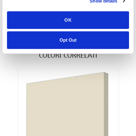
Show details
Pollici
OK
Millimetri
Opt Out
COLORI CORRELATI