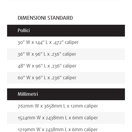
DIMENSIONI STANDARD
Pollici
30
"
W x
144
"
L x
.472
"
caliper
36
"
W x
96
"
L x
.236
"
caliper
48
"
W x
96
"
L x
.236
"
caliper
60
"
W x
96
"
L x
.236
"
caliper
Millimetri
762
mm
W x
3658
mm
L x
12
mm
caliper
1524
mm
W x
2438
mm
L x
6
mm
caliper
1219
mm
W x
2438
mm
L x
6
mm
caliper