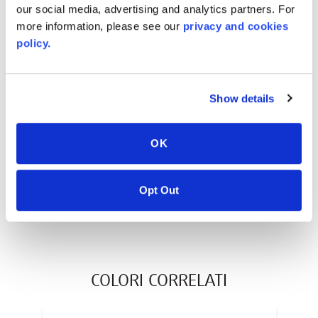
our social media, advertising and analytics partners. For
EN
more information, please see our
privacy and cookies
policy.
AVONITE® 10 YEAR ADVANC3
Show details
Warranty
PT #
:
110-117
OK
DATA DI PUBBLICAZIONE
:
EN
Opt Out
COLORI CORRELATI