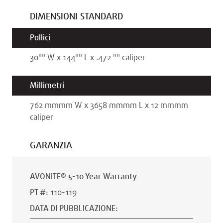
DIMENSIONI STANDARD
Pollici
30"
"
W x
144"
"
L x
.472 "
"
caliper
Millimetri
762 mm
mm
W x
3658 mm
mm
L x
12 mm
mm
caliper
GARANZIA
AVONITE® 5-10 Year Warranty
PT #
:
110-119
DATA DI PUBBLICAZIONE
: