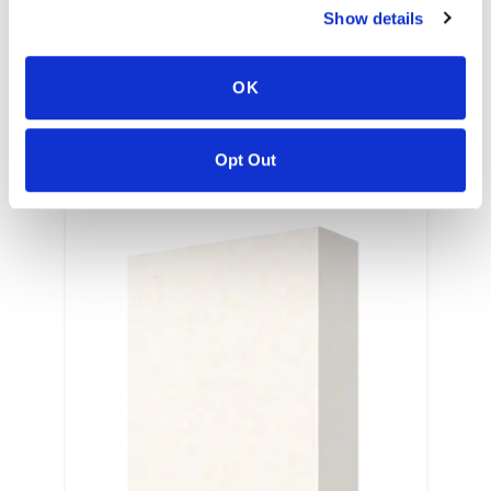
EN
Show details
OK
Opt Out
COLORI CORRELATI