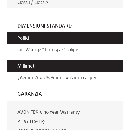
Class I / Class A
DIMENSIONI STANDARD
Pollici
30
"
W x
144
"
L x
0.472
"
caliper
Millimetri
762
mm
W x
3658
mm
L x
12
mm
caliper
GARANZIA
AVONITE® 5-10 Year Warranty
PT #
:
110-119