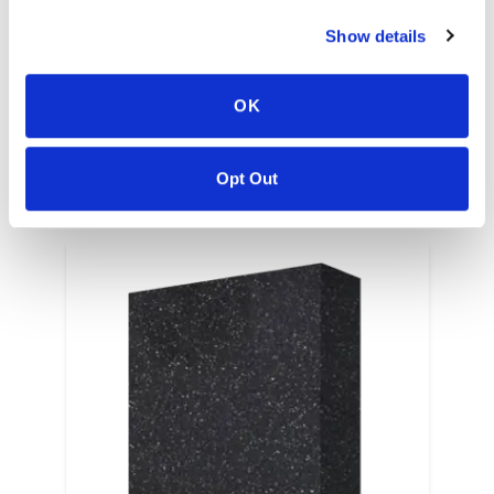
Show details
EN
OK
Opt Out
COLORI CORRELATI