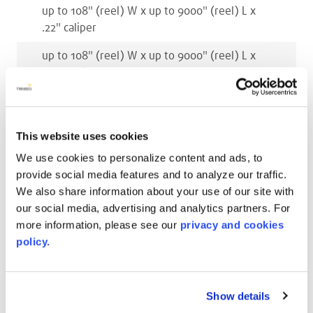
up to 108
"
(reel)
W x
up to 9000
"
(reel)
L x
.22
"
caliper
up to 108
"
(reel)
W x
up to 9000
"
(reel)
L x
.236
"
caliper
Millimetri
This website uses cookies
up to 2743
mm
(reel)
W x
up to 226000
mm
(reel)
L x
3
mm
caliper
We use cookies to personalize content and ads, to
provide social media features and to analyze our traffic.
up to 2743
mm
(reel)
W x
up to 226000
mm
We also share information about your use of our site with
(reel)
L x
4.5
mm
caliper
our social media, advertising and analytics partners. For
more information, please see our
privacy and cookies
up to 2743
mm
(reel)
W x
up to 226000
mm
policy.
(reel)
L x
5.5
mm
caliper
up to 2743
mm
(reel)
W x
up to 226000
mm
(reel)
L x
6
mm
caliper
Show details