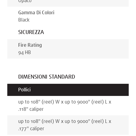
Opaco
Gamma Di Colori
Black
SICUREZZA
Fire Rating
94 HB
DIMENSIONI STANDARD
Pollici
up to 108
"
(reel)
W x
up to 9000
"
(reel)
L x
.118
"
caliper
up to 108
"
(reel)
W x
up to 9000
"
(reel)
L x
.177
"
caliper