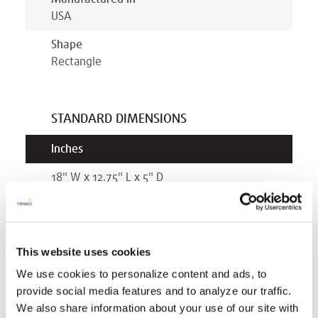
USA
Shape
Rectangle
STANDARD DIMENSIONS
Inches
18
"
W x
12.75
"
L x
5
" D
Millimeters
457
mm
W x
323
mm
L x
127
mm D
This website uses cookies
We use cookies to personalize content and ads, to
ORDERING DETAILS
provide social media features and to analyze our traffic.
Quantity Per Pallet
We also share information about your use of our site with