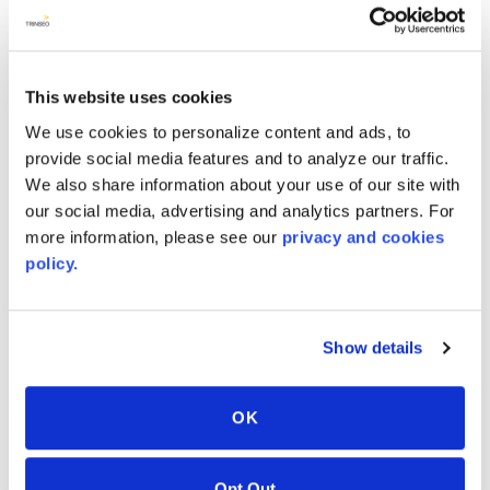
GARANZIA
AVONITE® 5-10 Year Warranty
This website uses cookies
PT #
:
110-119
We use cookies to personalize content and ads, to
DATA DI PUBBLICAZIONE
:
provide social media features and to analyze our traffic.
EN
We also share information about your use of our site with
our social media, advertising and analytics partners. For
more information, please see our
privacy and cookies
policy.
AVONITE® 15 YEAR Warranty
PT #
:
110-118
Show details
DATA DI PUBBLICAZIONE
:
EN
OK
Opt Out