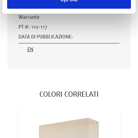
AVONITE® 10 YEAR ADVANC3
Warranty
PT #
:
110-117
DATA DI PUBBLICAZIONE
:
EN
COLORI CORRELATI