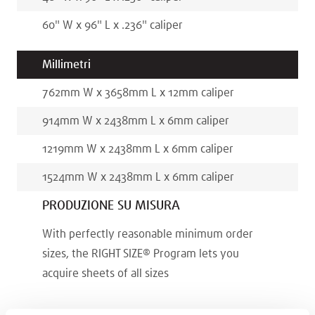
60
"
W x
96
"
L x
.236
"
caliper
Millimetri
762
mm
W x
3658
mm
L x
12
mm
caliper
914
mm
W x
2438
mm
L x
6
mm
caliper
1219
mm
W x
2438
mm
L x
6
mm
caliper
1524
mm
W x
2438
mm
L x
6
mm
caliper
PRODUZIONE SU MISURA
With perfectly reasonable minimum order
sizes, the RIGHT SIZE® Program lets you
acquire sheets of all sizes