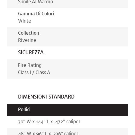
Simile Al Marmo
Gamma Di Colori
White
Collection
Riverine
SICUREZZA
Fire Rating
Class I / Class A
DIMENSIONI STANDARD
Pollici
30
"
W x
144
"
L x
.472
"
caliper
48
"
W x
96
"
L x
.236
"
caliper