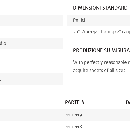
DIMENSIONI STANDARD
Pollici
30
"
W x
144
"
L x
0.472
"
cali
dio
PRODUZIONE SU MISURA
With perfectly reasonable 
acquire sheets of all sizes
A
PARTE #
D
110-119
110-118