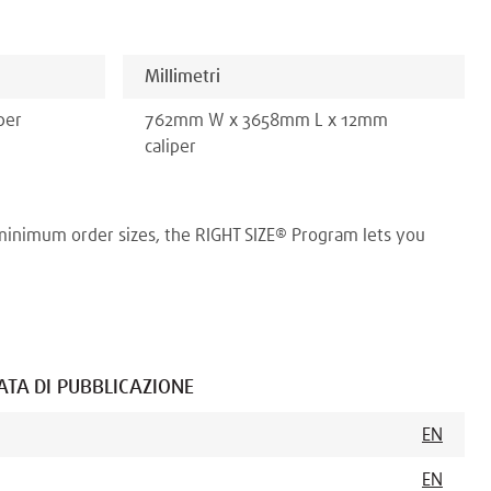
Millimetri
per
762
mm
W x
3658
mm
L x
12
mm
caliper
minimum order sizes, the RIGHT SIZE® Program lets you
ATA DI PUBBLICAZIONE
EN
EN