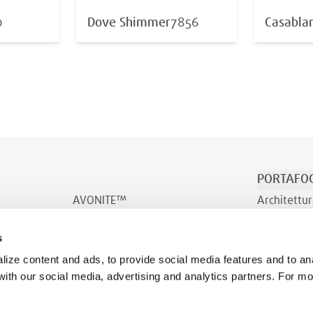
0
Dove Shimmer
7856
Casabla
PORTAFOG
AVONITE™
Architettur
AVONITE™ Flex
Trasporto/
s
INDURO™
Benessere
ize content and ads, to provide social media features and to ana
 with our social media, advertising and analytics partners. For m