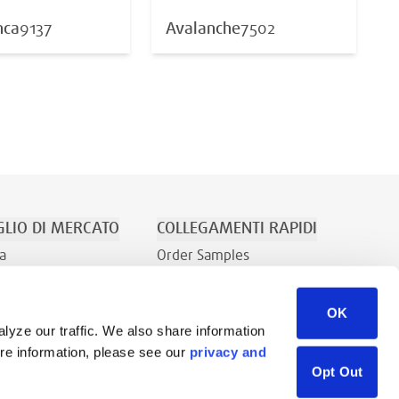
nca
9137
Avalanche
7502
LIO DI MERCATO
COLLEGAMENTI RAPIDI
a
Order Samples
Ricreazione
Su Di Noi
OK
Contatti
lyze our traffic. We also share information
Richiesta di vendita
ore information, please see our
privacy and
Libreria di risorse
Opt Out
Careers