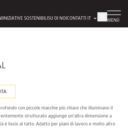
NI
INIZIATIVE SOSTENIBILI
SU DI NOI
CONTATTI
MENÙ
AL
DITA
profondo con piccole macchie più chiare che illuminano il
arentemente strutturato aggiunge un'altra dimensione a
tà è liscio al tatto. Adatto per piani di lavoro e molto altro