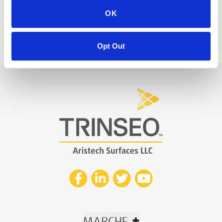
OK
Opt Out
+