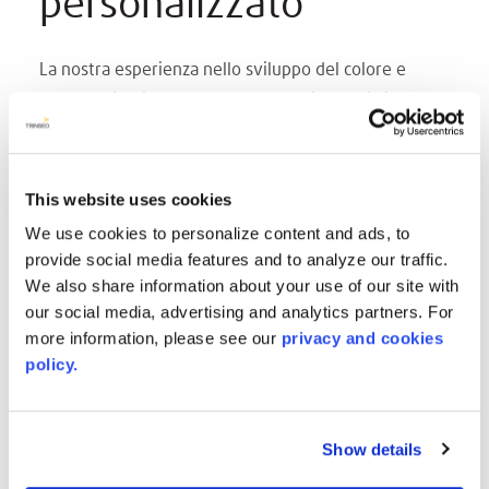
personalizzato
La nostra esperienza nello sviluppo del colore e
dell'estetica, in una vasta gamma di materiali,
direttamente a fianco dei nostri clienti ha dimostrato
di essere un'impresa collaborativa e fruttuosa per
entrambe le parti, più e più volte. Con oltre 100 anni
This website uses cookies
di esperienza combinata nel nostro laboratorio R&S
We use cookies to personalize content and ads, to
del colore, soddisfiamo le esigenze specifiche dei
provide social media features and to analyze our traffic.
nostri clienti e forniamo loro il risultato vincente.
We also share information about your use of our site with
our social media, advertising and analytics partners. For
Per maggiori dettagli su questo programma e sulle
more information, please see our
privacy and cookies
quantità minime d'ordine applicabili, contattate il
policy.
vostro manager regionale.
Esperienza in laboratorio, programma di sviluppo del
colore personalizzato
Show details