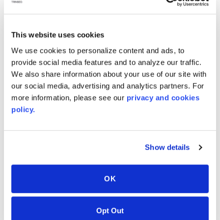
produzione personalizzata. Qualsiasi larghezza,
lunghezza, spessore e colore scegliate.
LARGHEZZA fino a 108 in.
This website uses cookies
LUNGHEZZA a vostra scelta!
We use cookies to personalize content and ads, to
Lastre fino a 200 in. e oltre!
provide social media features and to analyze our traffic.
Le bobine dipendono dallo spessore, ma possono
We also share information about your use of our site with
our social media, advertising and analytics partners. For
arrivare fino a 700'!
more information, please see our
privacy and cookies
SPESSORE CALIBRO da 3mm fino a 19mm
policy.
Colore ed estetica: lavoreremo direttamente con il
vostro designer per dare vita alla vostra visione.
RISPARMIA TEMPO
Show details
L'uso di lastre di dimensioni ottimali riduce il tempo
del processo di produzione necessario per il taglio o
OK
la modifica di una produzione specifica.
SCELTA SOSTENIBILE
Opt Out
La scelta di un formato ottimale riduce gli scarti.